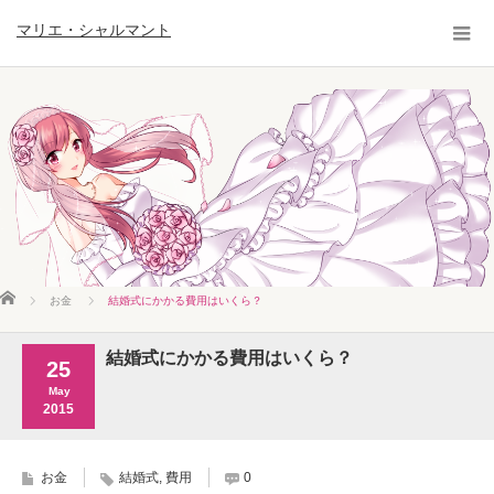
マリエ・シャルマント
ホーム
お金
結婚式にかかる費用はいくら？
結婚式にかかる費用はいくら？
25
May
2015
お金
結婚式
,
費用
0