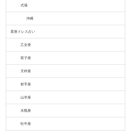
式場
沖縄
星座ドレス占い
乙女座
双子座
天秤座
射手座
山羊座
水瓶座
牡牛座