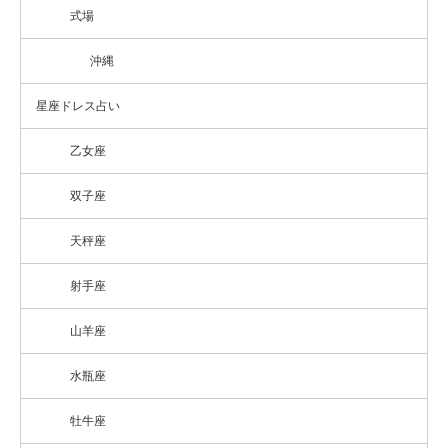
式場
沖縄
星座ドレス占い
乙女座
双子座
天秤座
射手座
山羊座
水瓶座
牡牛座