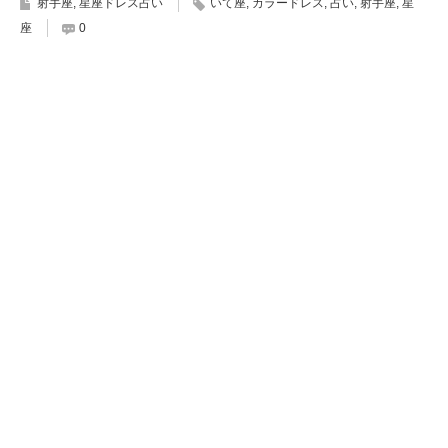
射手座
,
星座ドレス占い
いて座
,
カラードレス
,
占い
,
射手座
,
星
座
0