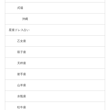
式場
沖縄
星座ドレス占い
乙女座
双子座
天秤座
射手座
山羊座
水瓶座
牡牛座